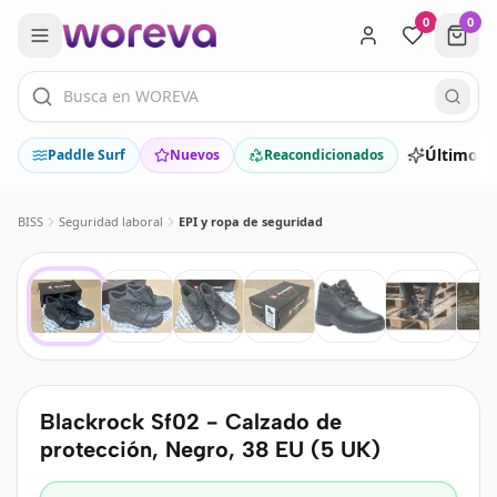
0
0
Últimos 
Paddle Surf
Nuevos
Reacondicionados
BISS
Seguridad laboral
EPI y ropa de seguridad
Blackrock Sf02 - Calzado de
protección, Negro, 38 EU (5 UK)