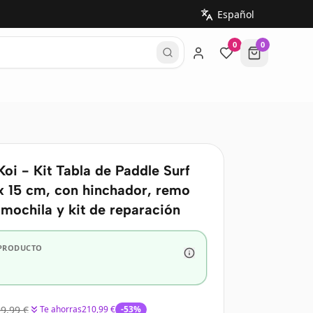
0
0
oi - Kit Tabla de Paddle Surf
x 15 cm, con hinchador, remo
 mochila y kit de reparación
 PRODUCTO
9,99 €
Te ahorras
210,99 €
-
53
%