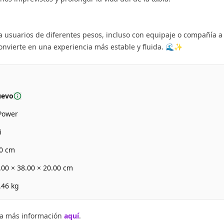
a usuarios de diferentes pesos, incluso con equipaje o compañía a
convierte en una experiencia más estable y fluida. 🌊✨
evo
Power
i
0 cm
.00
×
38.00
×
20.00
cm
.46
kg
ita más información
aquí
.