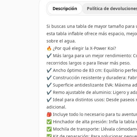
Descripción
Política de devolucione
Si buscas una tabla de mayor tamaño para un
esta tabla inflable ofrece más espacio, mej
sobre el agua.
🔥 ¿Por qué elegir la X-Power Koi?
✔ Más larga para un mejor rendimiento: Con
recorridos largos o para llevar más peso.
✔ Ancho óptimo de 83 cm: Equilibrio perfec
✔ Construcción resistente y duradera: Fabric
✔ Superficie antideslizante EVA: Máxima ad
✔ Remo ajustable de aluminio: Ligero y ada
✔ Ideal para distintos usos: Desde paseos 
adicional.
🎒 Incluye todo lo necesario para tu aventu
✅ Hinchador de alta presión: Infla la tabla
✅ Mochila de transporte: Llévala cómodame
✅ Kit de reparación: Para solucionar pequeño