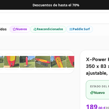
Descuentos de hasta el 70%
↗
idos
Nuevos
Reacondicionados
Paddle Surf
›
X-Power K
350 x 83 
ajustable,
ESTADO DEL
Nuevo
189
,
00
€
39