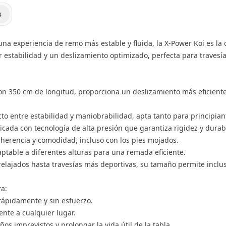
s
a experiencia de remo más estable y fluida, la X-Power Koi es la 
or estabilidad y un deslizamiento optimizado, perfecta para traves
 350 cm de longitud, proporciona un deslizamiento más eficiente 
to entre estabilidad y maniobrabilidad, apta tanto para principi
ada con tecnología de alta presión que garantiza rigidez y durabil
herencia y comodidad, incluso con los pies mojados.
ptable a diferentes alturas para una remada eficiente.
relajados hasta travesías más deportivas, su tamaño permite incl
ra:
 rápidamente y sin esfuerzo.
nte a cualquier lugar.
s imprevistos y prolongar la vida útil de la tabla.