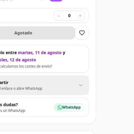
−
+
0
Agotado
lo entre
martes, 11 de agosto
y
les, 12 de agosto
alculamos los costes de envío?
rtir
l enlace o abre WhatsApp
es dudas?
WhatsApp
os un WhatsApp