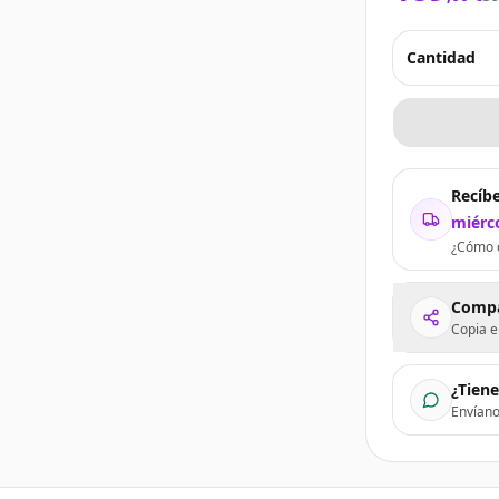
Cantidad
Recíbe
miérco
¿Cómo c
Compa
Copia e
¿Tien
Envían