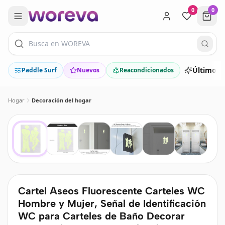
0
0
Últimos 
Paddle Surf
Nuevos
Reacondicionados
Hogar
Decoración del hogar
Cartel Aseos Fluorescente Carteles WC
Hombre y Mujer, Señal de Identificación
WC para Carteles de Baño Decorar