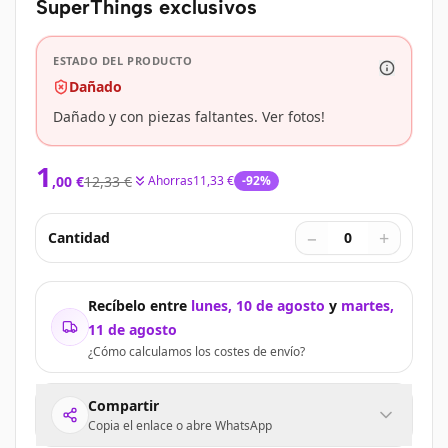
SuperThings exclusivos
ESTADO DEL PRODUCTO
Dañado
Dañado y con piezas faltantes. Ver fotos!
1
,
00
€
12,33 €
Ahorras
11,33 €
-
92
%
−
+
Cantidad
0
Recíbelo entre
lunes, 10 de agosto
y
martes,
11 de agosto
¿Cómo calculamos los costes de envío?
Compartir
Copia el enlace o abre WhatsApp